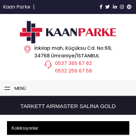
Kaan Parke
|
İnkılap mah, Küçüksu Cd. No:69,
34768 Ümraniye/İSTANBUL
0537 365 67 82
0532 256 67 58
MENÜ
TARKETT AIRMASTER SALINA GOLD
Koleksiyonlar