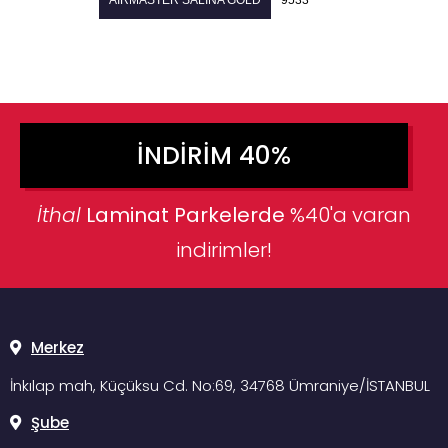
AIRMASTER SALINA GOLD
9533
İNDIRIM 40%
İthal
Laminat Parkelerde
%40'a varan
indirimler!
Merkez
İnkılap mah, Küçüksu Cd. No:69, 34768 Ümraniye/İSTANBUL
Şube