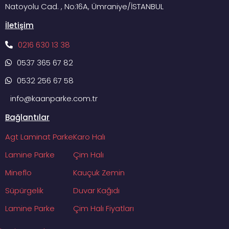
Natoyolu Cad. , No:16A, Ümraniye/İSTANBUL
İletişim
0216 630 13 38
0537 365 67 82
0532 256 67 58
info@kaanparke.com.tr
Bağlantılar
Agt Laminat Parke
Karo Halı
Lamine Parke
Çim Halı
Mineflo
Kauçuk Zemin
Süpürgelik
Duvar Kağıdı
Lamine Parke
Çim Halı Fiyatları