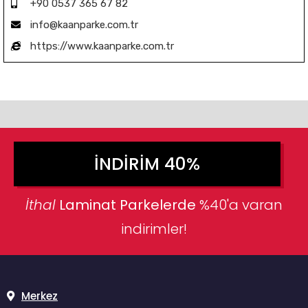
+90 0537 365 67 82
info@kaanparke.com.tr
https://www.kaanparke.com.tr
İNDIRIM 40%
İthal
Laminat Parkelerde
%40'a varan
indirimler!
Merkez