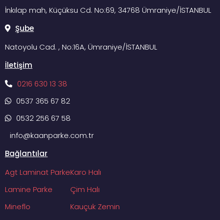
İnkılap mah, Küçüksu Cd. No:69, 34768 Ümraniye/İSTANBUL
Şube
Natoyolu Cad. , No:16A, Ümraniye/İSTANBUL
İletişim
0216 630 13 38
0537 365 67 82
0532 256 67 58
info@kaanparke.com.tr
Bağlantılar
Agt Laminat Parke
Karo Halı
Lamine Parke
Çim Halı
Mineflo
Kauçuk Zemin