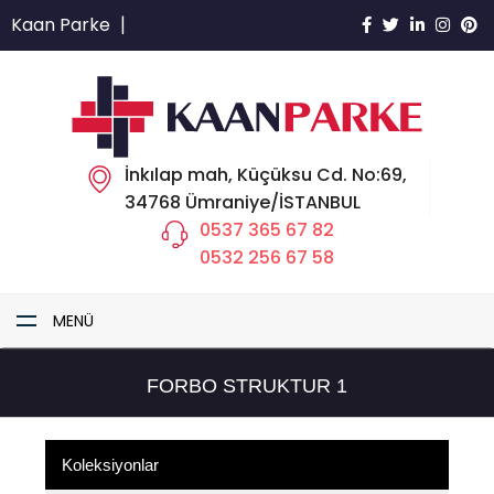
Kaan Parke
|
İnkılap mah, Küçüksu Cd. No:69,
34768 Ümraniye/İSTANBUL
0537 365 67 82
0532 256 67 58
MENÜ
FORBO STRUKTUR 1
Koleksiyonlar