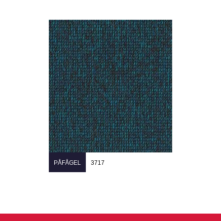
PÅFÅGEL
3717