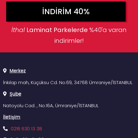
İNDIRIM 40%
İthal
Laminat Parkelerde
%40'a varan
indirimler!
Merkez
İnkılap mah, Küçüksu Cd. No:69, 34768 Ümraniye/İSTANBUL
Şube
Natoyolu Cad. , No:16A, Ümraniye/İSTANBUL
İletişim
0216 630 13 38