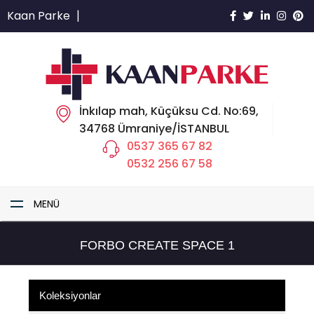
Kaan Parke
|
İnkılap mah, Küçüksu Cd. No:69,
34768 Ümraniye/İSTANBUL
0537 365 67 82
0532 256 67 58
MENÜ
FORBO CREATE SPACE 1
Koleksiyonlar