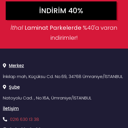
İNDIRIM 40%
İthal
Laminat Parkelerde
%40'a varan
indirimler!
Merkez
İnkılap mah, Küçüksu Cd. No:69, 34768 Ümraniye/İSTANBUL
Şube
Natoyolu Cad. , No:16A, Ümraniye/İSTANBUL
İletişim
0216 630 13 38