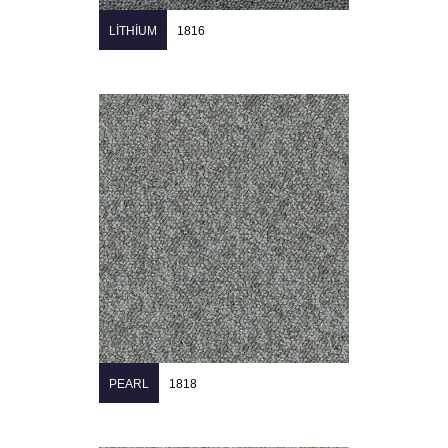
LITHIUM
1816
PEARL
1818