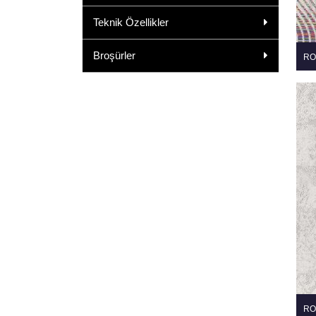
Teknik Özellikler
Broşürler
RO
RO