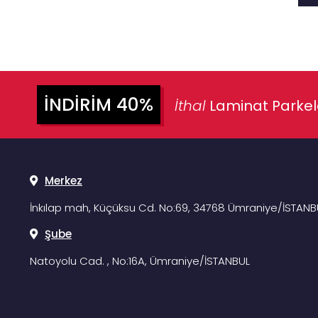
İNDIRIM 40%
İthal
Laminat Parke
Merkez
İnkılap mah, Küçüksu Cd. No:69, 34768 Ümraniye/İSTANB
Şube
Natoyolu Cad. , No:16A, Ümraniye/İSTANBUL