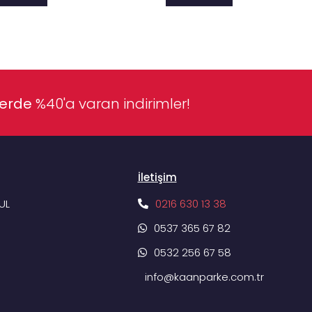
lerde
%40'a varan indirimler!
İletişim
UL
0216 630 13 38
0537 365 67 82
0532 256 67 58
info@kaanparke.com.tr