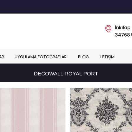
İnkılap
34768 
AR
UYGULAMA FOTOĞRAFLARI
BLOG
İLETIŞIM
DECOWALL ROYAL PORT