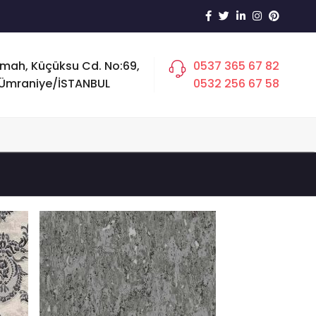
 mah, Küçüksu Cd. No:69,
0537 365 67 82
Ümraniye/İSTANBUL
0532 256 67 58