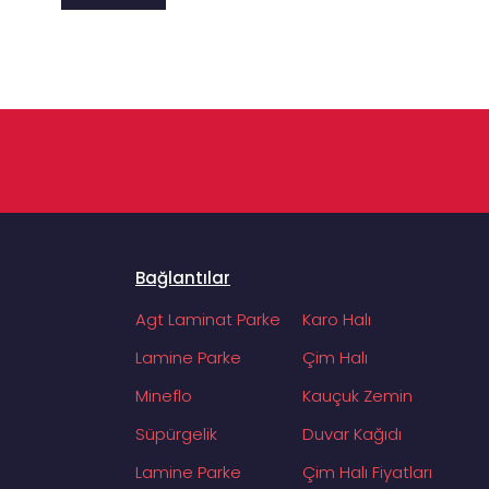
Bağlantılar
Agt Laminat Parke
Karo Halı
Lamine Parke
Çim Halı
Mineflo
Kauçuk Zemin
Süpürgelik
Duvar Kağıdı
Lamine Parke
Çim Halı Fiyatları