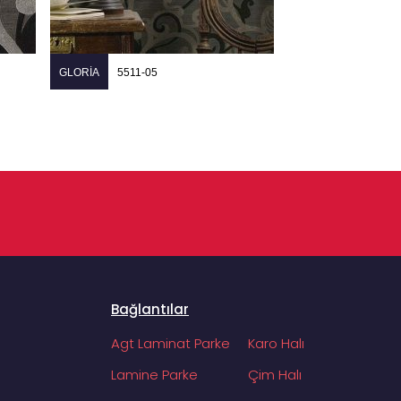
GLORIA
5511-05
Bağlantılar
Agt Laminat Parke
Karo Halı
Lamine Parke
Çim Halı