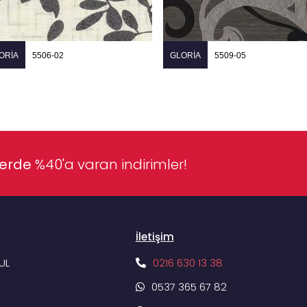
ORIA
5506-02
GLORIA
5509-05
lerde
%40'a varan indirimler!
İletişim
UL
0216 630 13 38
0537 365 67 82