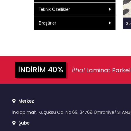
Teknik Özellikler
Broşürler
GL
İNDIRIM 40%
İthal
Laminat Parke
Merkez
İnkılap mah, Küçüksu Cd. No:69, 34768 Ümraniye/İSTANB
Şube