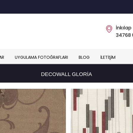
İnkılap
34768 
AR
UYGULAMA FOTOĞRAFLARI
BLOG
İLETIŞIM
DECOWALL GLORIA