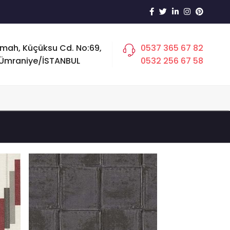
 mah, Küçüksu Cd. No:69,
0537 365 67 82
Ümraniye/İSTANBUL
0532 256 67 58