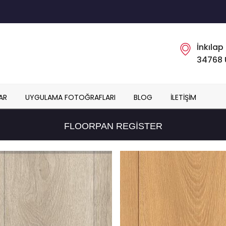
İnkılap
34768 
AR
UYGULAMA FOTOĞRAFLARI
BLOG
İLETIŞIM
FLOORPAN REGISTER