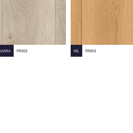
AGARA
FR002
NIL
FR003