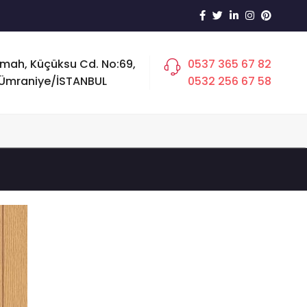
 mah, Küçüksu Cd. No:69,
0537 365 67 82
Ümraniye/İSTANBUL
0532 256 67 58