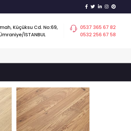
 mah, Küçüksu Cd. No:69,
0537 365 67 82
Ümraniye/İSTANBUL
0532 256 67 58