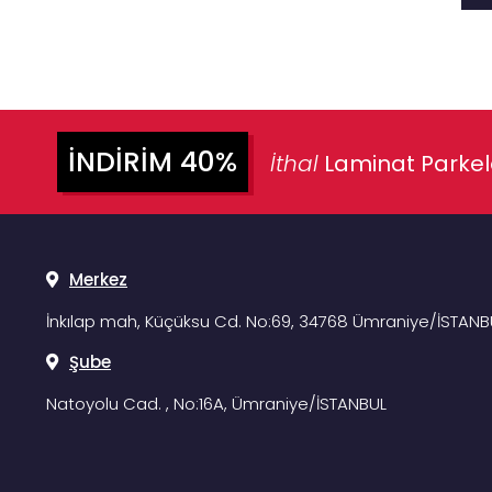
İNDIRIM 40%
İthal
Laminat Parke
Merkez
İnkılap mah, Küçüksu Cd. No:69, 34768 Ümraniye/İSTANB
Şube
Natoyolu Cad. , No:16A, Ümraniye/İSTANBUL