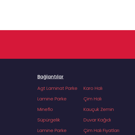
Bağlantılar
Agt Laminat Parke
Karo Halı
Lamine Parke
Çim Halı
Mineflo
Kauçuk Zemin
Süpürgelik
Duvar Kağıdı
Lamine Parke
Çim Halı Fiyatları