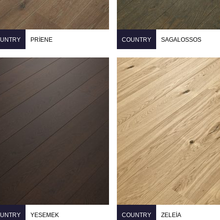
UNTRY
PRIENE
COUNTRY
SAGALOSSOS
UNTRY
YESEMEK
COUNTRY
ZELEIA