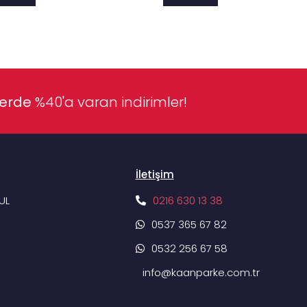
lerde
%40'a varan indirimler!
İletişim
UL
0216 630 13 38
0537 365 67 82
0532 256 67 58
info@kaanparke.com.tr