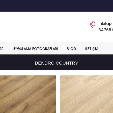
İnkılap
34768 
AR
UYGULAMA FOTOĞRAFLARI
BLOG
İLETIŞIM
DENDRO COUNTRY