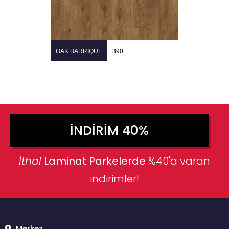
OAK BARRIQUE
390
İNDIRIM 40%
İthal
Laminat Parkelerde
%40'a varan
indirimler!
Merkez