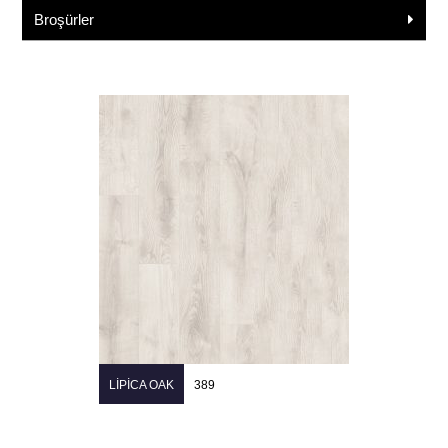
Broşürler
LIPICA OAK
389