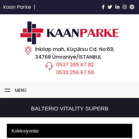
Kaan Parke
|
İnkılap mah, Küçüksu Cd. No:69,
34768 Ümraniye/İSTANBUL
0537 365 67 82
0532 256 67 58
MENÜ
BALTERIO VITALITY SUPERB
Koleksiyonlar