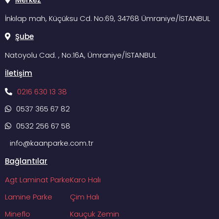
İnkılap mah, Küçüksu Cd. No:69, 34768 Ümraniye/İSTANBUL
Şube
Natoyolu Cad. , No:16A, Ümraniye/İSTANBUL
İletişim
0216 630 13 38
0537 365 67 82
0532 256 67 58
info@kaanparke.com.tr
Bağlantılar
Agt Laminat Parke
Karo Halı
Lamine Parke
Çim Halı
Mineflo
Kauçuk Zemin